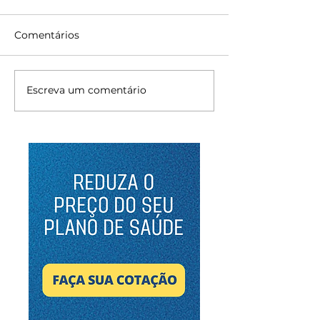
Comentários
Escreva um comentário
Benefícios Flexíveis:
O Aumento do
Tendência ou
dos Planos de
Necessidade?
Como Empresa
Revertendo Es
Cenário