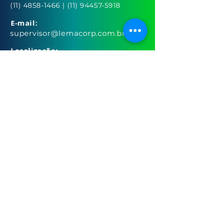
(11) 4858-1466
|
(11) 94457-5918
E-mail:
supervisor@lemacorp.com.br
Localização:
R. Pamplona, 145 - 6° andar cj 613
Jardim Paulista São Paulo - SP
CEP:
01405-100
Área do Corretor
Trabalhe Conosco
Webmail
Termo de Uso
Politica de Privacidade
Cotação pelo WhatsApp