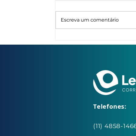
Escreva um comentário
Como Reduzir Turnover
Sem Aumentar Salários
Telefones:
(11) 4858-1466