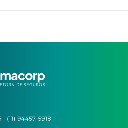
Benefícios Flexíveis:
O A
Tendência ou
dos 
Necessidade?
Com
Reve
 | (11) 94457-5918