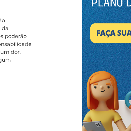
ão 
 da 
os poderão 
onsabilidade 
sumidor, 
lgum 