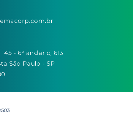
lemacorp.com.br
145 - 6° andar cj 613
sta São Paulo - SP
00
72503