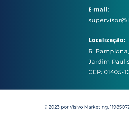
E-mail:
supervisor@
Localização:
R. Pamplona, 
Jardim Pauli
CEP: 01405-1
© 2023 por Visivo Marketing. 119850
- Plano de Saúde - Convênio Médico - Seguro Saúde