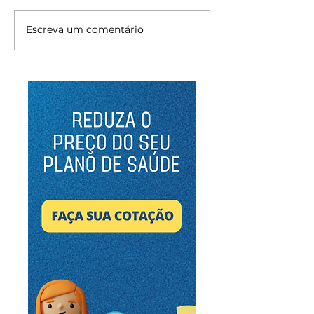
Escreva um comentário
Benefícios Flexíveis:
O Aumento do
Tendência ou
dos Planos de
Necessidade?
Como Empresa
Revertendo Es
Cenário